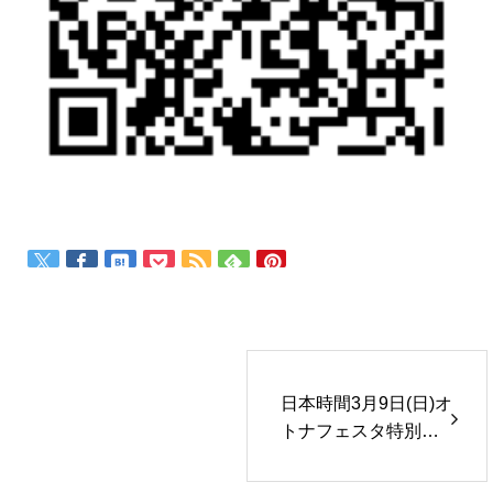
日本時間3月9日(日)オ
トナフェスタ特別企
画