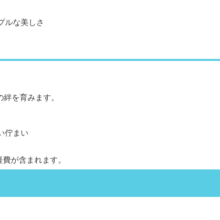
プルな美しさ
。
の絆を育みます。
い佇まい
経費が含まれます。