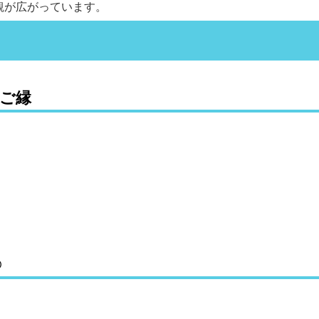
観が広がっています。
のご縁
️