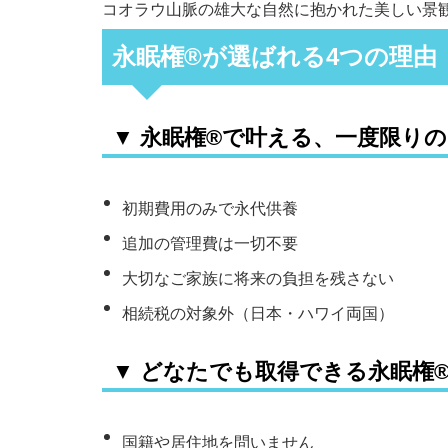
コオラウ山脈の雄大な自然に抱かれた美しい景
永眠権®️が選ばれる4つの理由
▼ 永眠権®️で叶える、一度限り
初期費用のみで永代供養
追加の管理費は一切不要
大切なご家族に将来の負担を残さない
相続税の対象外（日本・ハワイ両国）
▼ どなたでも取得できる永眠権®
国籍や居住地を問いません