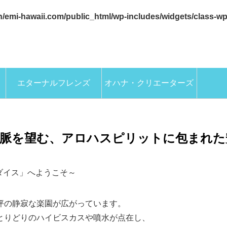
/emi-hawaii.com/public_html/wp-includes/widgets/class-w
エターナルフレンズ
オハナ・クリエーターズ
脈を望む、アロハスピリットに包まれた
ダイス」へようこそ～
坪の静寂な楽園が広がっています。
とりどりのハイビスカスや噴水が点在し、